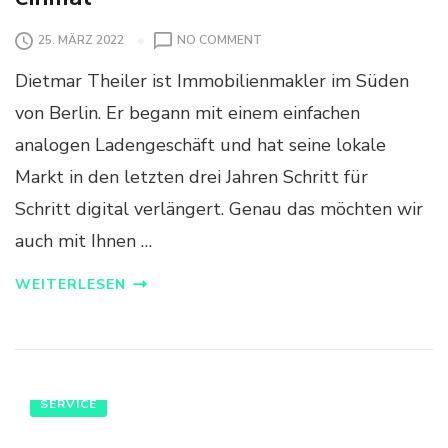
O
25. MÄRZ 2022
NO COMMENT
N
Dietmar Theiler ist Immobilienmakler im Süden
S
C
von Berlin. Er begann mit einem einfachen
H
analogen Ladengeschäft und hat seine lokale
R
I
Markt in den letzten drei Jahren Schritt für
T
Schritt digital verlängert. Genau das möchten wir
T
F
auch mit Ihnen …
Ü
R
WEITERLESEN
S
C
H
R
I
T
SERVICE
T
–