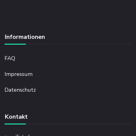
G
E
A
U
F
D
Informationen
E
R
D
FAQ
I
G
I
Impressum
K
O
Datenschutz
N
R
E
A
Kontakt
L
4
.
0