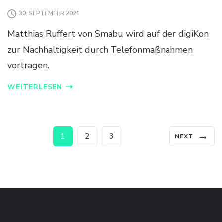
E
30. SEPTEMBER 2021
N
D
Matthias Ruffert von Smabu wird auf der digiKon
E
B
zur Nachhaltigkeit durch Telefonmaßnahmen
E
vortragen.
I
T
WEITERLESEN
R
Ä
G
E
Seitennummerierung
U
→
Page
Page
Page
1
2
3
NEXT
N
D
der
V
O
Beiträge
R
T
R
Ä