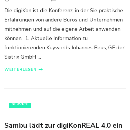
N
Die digiKon ist die Konferenz, in der Sie praktische
F
R
Erfahrungen von andere Büros und Unternehmen
E
mitnehmen und auf die eigene Arbeit anwenden
U
E
können. 1. Aktuelle Information zu
N
funktionierenden Keywords Johannes Beus, GF der
S
I
Sistrix GmbH …
E
S
WEITERLESEN
I
C
H
A
U
F
SERVICE
F
O
L
Sambu lädt zur digiKonREAL 4.0 ein
G