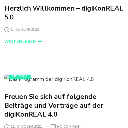
S
Herzlich Willkommen – digiKonREAL
T
5.0
A
T
T
1. FEBRUAR 2022
A
L
WEITERLESEN
L
E
S
A
U
F
SERVICE
E
I
N
Freuen Sie sich auf folgende
M
Beiträge und Vorträge auf der
A
L
digiKonREAL 4.0
O
11. OKTOBER 2021
NO COMMENT