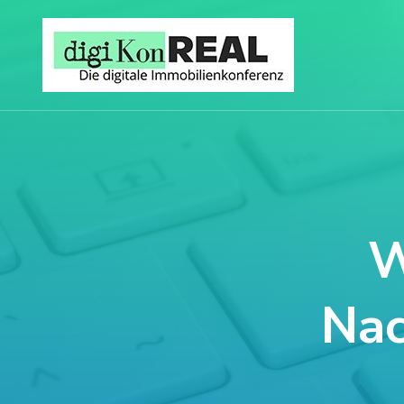
W
Nac