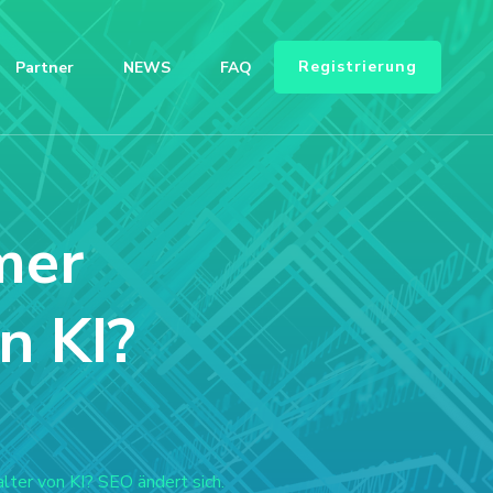
Registrierung
Partner
NEWS
FAQ
mer
n KI?
lter von KI? SEO ändert sich.