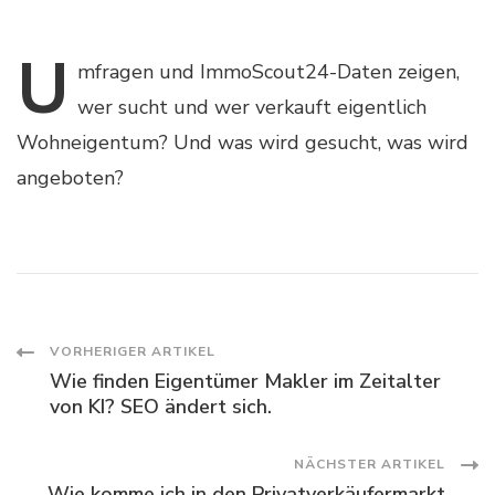
U
mfragen
und ImmoScout24-Daten zeigen,
wer sucht und wer verkauft eigentlich
Wohneigentum? Und was wird gesucht, was wird
angeboten?
Post
VORHERIGER ARTIKEL
Wie finden Eigentümer Makler im Zeitalter
Navigation
von KI? SEO ändert sich.
NÄCHSTER ARTIKEL
Wie komme ich in den Privatverkäufermarkt