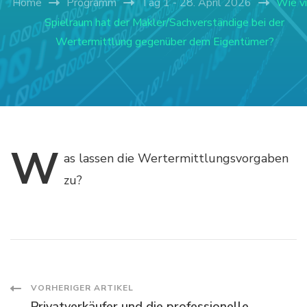
Home
Programm
Tag 1 - 28. April 2026
Wie vi
Spielraum hat der Makler/Sachverständige bei der
Wertermittlung gegenüber dem Eigentümer?
W
as
lassen die Wertermittlungsvorgaben
zu?
Post
VORHERIGER ARTIKEL
Privatverkäufer und die professionelle